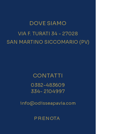
DOVE SIAMO
VIA F. TURATI
34 - 27028
SAN MARTINO SICCOMARIO (PV)
CONTATTI
0382-483609
334- 2104997
info@odisseapavia.com
PRENOTA