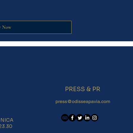
y Now
PRESS & PR
press@odisseapavia.com
NICA
-23.30