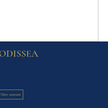
 ODISSEA
Other amount