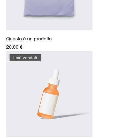
Questo è un prodotto
Prezzo
20,00 €
I più venduti