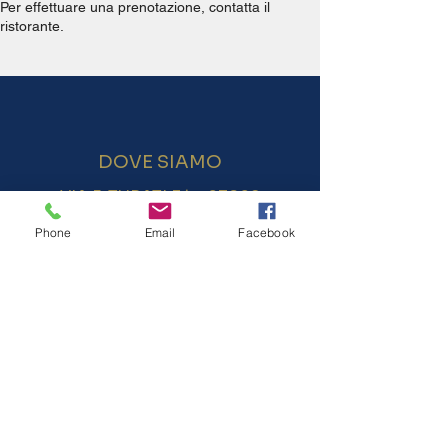
Per effettuare una prenotazione, contatta il
ristorante.
DOVE SIAMO
VIA F. TURATI
34 - 27028
SAN MARTINO SICCOMARIO (PV)
Phone
Email
Facebook
CONTATTI
0382-483609
334- 2104997
info@odisseapavia.com