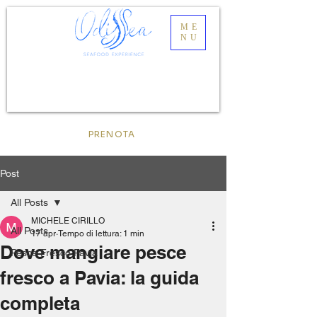
ME
NU
PRENOTA
Post
All Posts
MICHELE CIRILLO
All Posts
17 apr
Tempo di lettura: 1 min
Dove mangiare pesce
Pesce Fresco Pavia
fresco a Pavia: la guida
completa